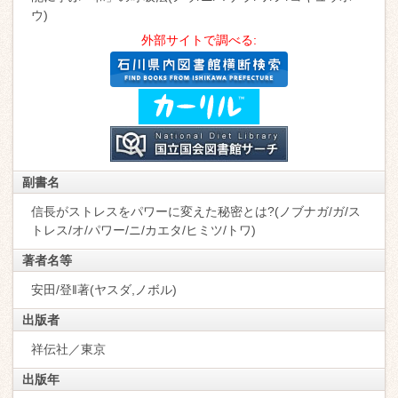
ウ)
外部サイトで調べる:
副書名
信長がストレスをパワーに変えた秘密とは?(ノブナガ/ガ/ス
トレス/オ/パワー/ニ/カエタ/ヒミツ/トワ)
著者名等
安田/登‖著(ヤスダ,ノボル)
出版者
祥伝社／東京
出版年