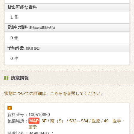
貸出可能な資料
1 冊
貸出中の資料
（割当または回送中含む）
0 冊
予約件数
（割当含む）
0 件
所蔵情報
状態についての詳細は、こちらを参照してください。
1
資料番号：
100510650
配架場所：
MAP
3F / 南（S） / S32～S34 / 医療 / 49 医学・
薬学
請求記号：
B498.34/ﾔｽ ﾉ