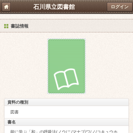
石川県立図書館
ログイン
書誌情報
資料の種別
図書
書名
能に学ぶ「和」の呼吸法(ノウ/ニ/マナブ/ワ/ノ/コキュウホ