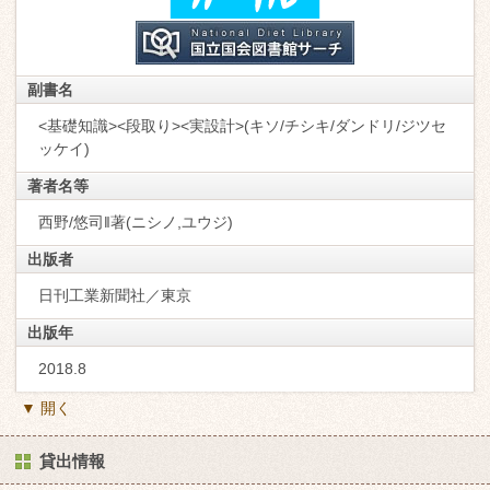
副書名
<基礎知識><段取り><実設計>(キソ/チシキ/ダンドリ/ジツセ
ッケイ)
著者名等
西野/悠司‖著(ニシノ,ユウジ)
出版者
日刊工業新聞社／東京
出版年
2018.8
▼ 開く
貸出情報