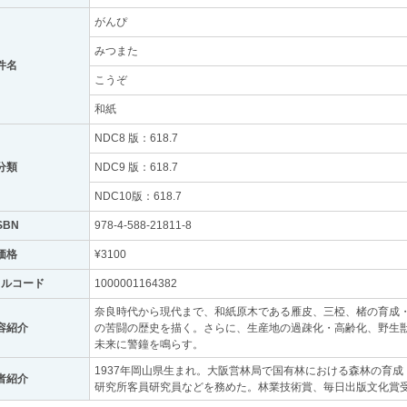
がんぴ
みつまた
件名
こうぞ
和紙
NDC8 版：618.7
分類
NDC9 版：618.7
NDC10版：618.7
SBN
978-4-588-21811-8
価格
¥3100
トルコード
1000001164382
奈良時代から現代まで、和紙原木である雁皮、三椏、楮の育成
容紹介
の苦闘の歴史を描く。さらに、生産地の過疎化・高齢化、野生
未来に警鐘を鳴らす。
1937年岡山県生まれ。大阪営林局で国有林における森林の育成
者紹介
研究所客員研究員などを務めた。林業技術賞、毎日出版文化賞