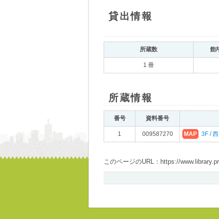
貸出情報
所蔵数
館
1 冊
所蔵情報
番号
資料番号
1
009587270
MAP
3F / 
このページのURL：https://www.library.pref.i