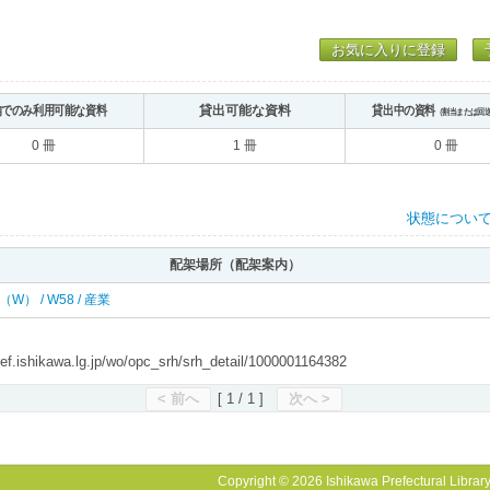
お気に入りに登録
内でのみ利用可能な資料
貸出可能な資料
貸出中の資料
（割当または回
0 冊
1 冊
0 冊
状態につい
配架場所（配架案内）
西（W） / W58 / 産業
shikawa.lg.jp/wo/opc_srh/srh_detail/1000001164382
< 前へ
[ 1 / 1 ]
次へ >
Copyright © 2026 Ishikawa Prefectural Library.