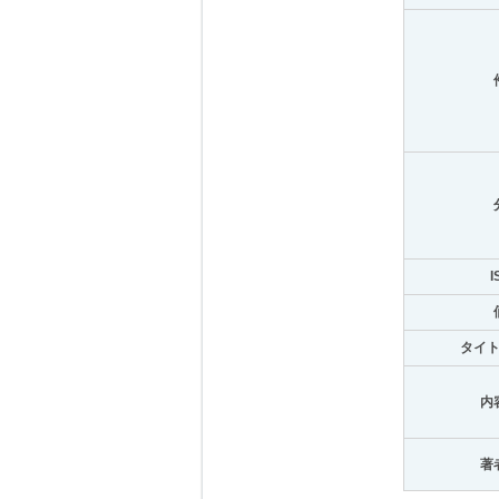
I
タイ
内
著