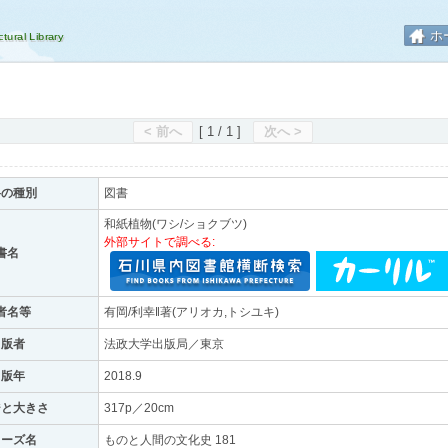
ホ
< 前へ
[ 1 / 1 ]
次へ >
料の種別
図書
和紙植物(ワシ/ショクブツ)
外部サイトで調べる:
書名
者名等
有岡/利幸‖著(アリオカ,トシユキ)
出版者
法政大学出版局／東京
出版年
2018.9
ジと大きさ
317p／20cm
リーズ名
ものと人間の文化史 181