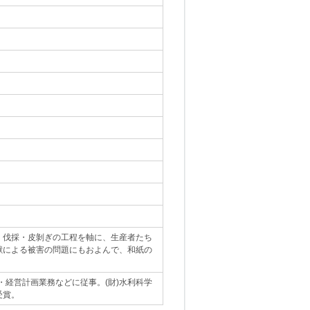
・伐採・皮剝ぎの工程を軸に、生産者たち
獣による被害の問題にもおよんで、和紙の
・経営計画業務などに従事。(財)水利科学
受賞。