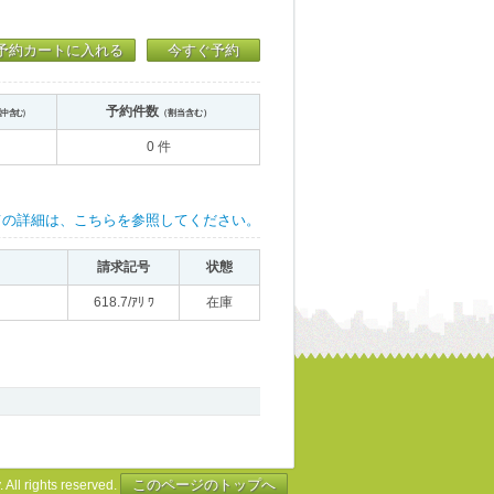
予約カートに入れる
今すぐ予約
予約件数
送中含む）
（割当含む）
0 件
ての詳細は、こちらを参照してください。
請求記号
状態
618.7/ｱﾘ ﾜ
在庫
このページのトップへ
 All rights reserved.