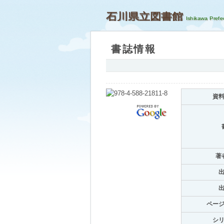
石川県立図書館
書誌情報
資
著
ペー
シ