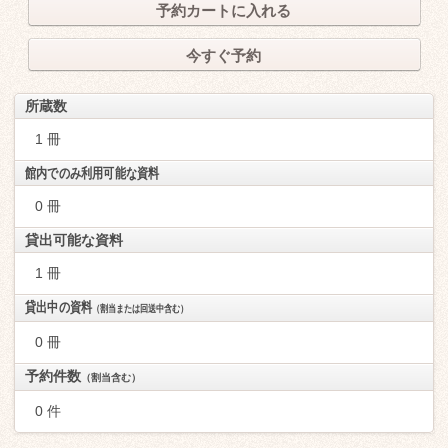
予約カートに入れる
今すぐ予約
所蔵数
1 冊
館内でのみ利用可能な資料
0 冊
貸出可能な資料
1 冊
貸出中の資料
（割当または回送中含む）
0 冊
予約件数
（割当含む）
0 件