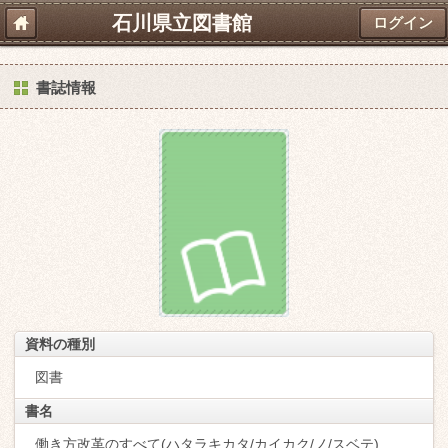
石川県立図書館
ログイン
書誌情報
資料の種別
図書
書名
働き方改革のすべて(ハタラキカタ/カイカク/ノ/スベテ)