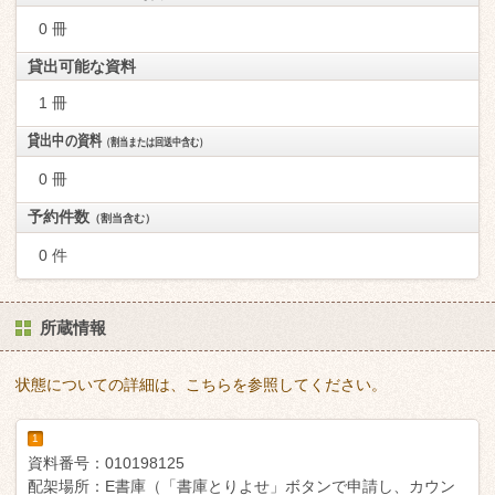
0 冊
貸出可能な資料
1 冊
貸出中の資料
（割当または回送中含む）
0 冊
予約件数
（割当含む）
0 件
所蔵情報
状態についての詳細は、こちらを参照してください。
1
資料番号：
010198125
配架場所：
E書庫（「書庫とりよせ」ボタンで申請し、カウン