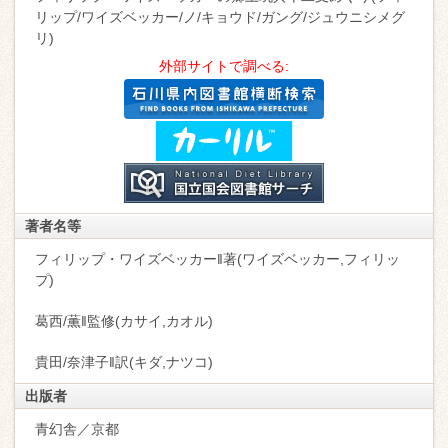
リップ/ワイズベッカー/ノ/キョウド/ガング/ジュウニシメグ
リ)
外部サイトで調べる:
著者名等
フィリップ・ワイズベッカー‖著(ワイズベッカー,フィリッ
プ)
葛西/薫‖監修(カサイ,カオル)
貴田/奈津子‖訳(キダ,ナツコ)
出版者
青幻舎／京都