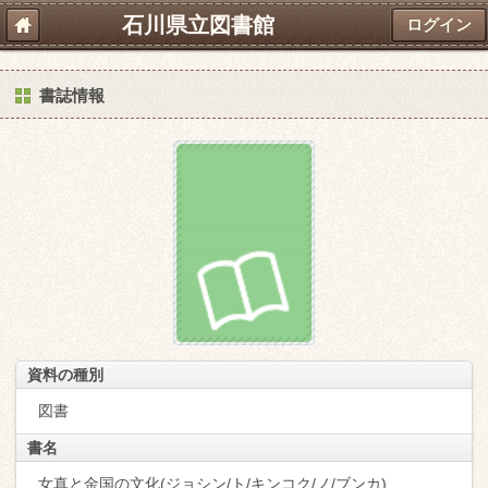
石川県立図書館
ログイン
書誌情報
資料の種別
図書
書名
女真と金国の文化(ジョシン/ト/キンコク/ノ/ブンカ)