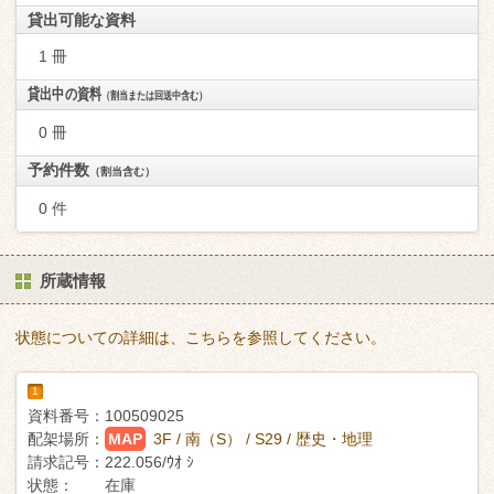
貸出可能な資料
1 冊
貸出中の資料
（割当または回送中含む）
0 冊
予約件数
（割当含む）
0 件
所蔵情報
状態についての詳細は、こちらを参照してください。
1
資料番号：
100509025
配架場所：
MAP
3F / 南（S） / S29 / 歴史・地理
請求記号：
222.056/ｳｵ ｼ
状態：
在庫