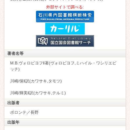
外部サイトで調べる:
著者名等
М.В.ヴォロビヨフ‖著(ヴォロビヨフ,ミハイル・ワシリエビ
ッチ)
川崎/保‖訳(カワサキ,タモツ)
川崎/輝美‖訳(カワサキ,テルミ)
出版者
ボロンテ／長野
出版年