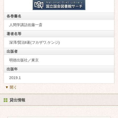
各巻書名
人間学講話佐藤一斎
著者名等
深澤/賢治‖著(フカザワ,ケンジ)
出版者
明徳出版社／東京
出版年
2019.1
▼ 開く
貸出情報