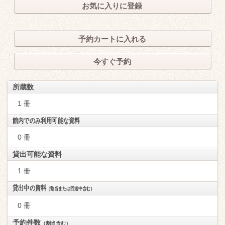
お気に入りに登録
予約カートに入れる
今すぐ予約
所蔵数
1 冊
館内でのみ利用可能な資料
0 冊
貸出可能な資料
1 冊
貸出中の資料
（割当または回送中含む）
0 冊
予約件数
（割当含む）