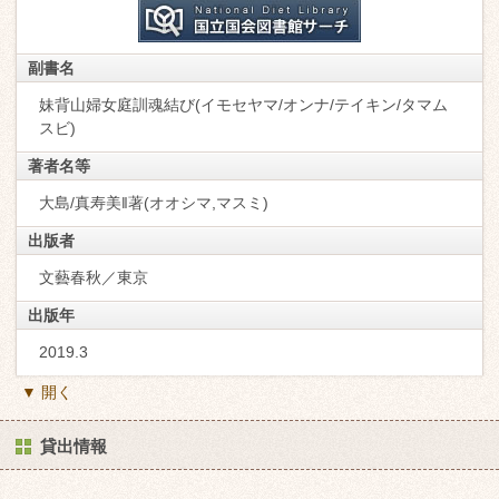
副書名
妹背山婦女庭訓魂結び(イモセヤマ/オンナ/テイキン/タマム
スビ)
著者名等
大島/真寿美‖著(オオシマ,マスミ)
出版者
文藝春秋／東京
出版年
2019.3
▼ 開く
貸出情報