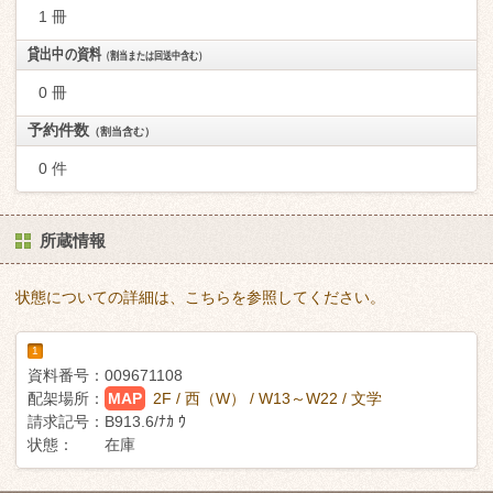
1 冊
貸出中の資料
（割当または回送中含む）
0 冊
予約件数
（割当含む）
0 件
所蔵情報
状態についての詳細は、こちらを参照してください。
1
資料番号：
009671108
配架場所：
MAP
2F / 西（W） / W13～W22 / 文学
請求記号：
B913.6/ﾅｶ ｳ
状態：
在庫