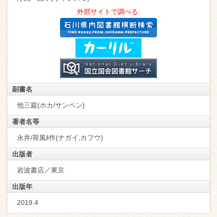
外部サイトで調べる:
副書名
他三篇(ホカ/サンペン)
著者名等
永井/荷風‖作(ナガイ,カフウ)
出版者
岩波書店／東京
出版年
2019.4