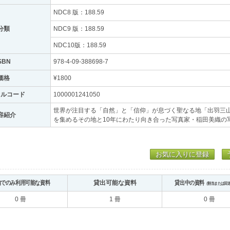
NDC8 版：188.59
分類
NDC9 版：188.59
NDC10版：188.59
SBN
978-4-09-388698-7
価格
¥1800
トルコード
1000001241050
世界が注目する「自然」と「信仰」が息づく聖なる地「出羽三
容紹介
を集めるその地と10年にわたり向き合った写真家・稲田美織の
お気に入りに登録
内でのみ利用可能な資料
貸出可能な資料
貸出中の資料
（割当または回
0 冊
1 冊
0 冊