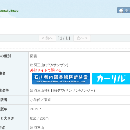
ホ
< 前へ
[ 1 / 1 ]
次へ >
料の種別
図書
出羽三山(デワ/サンザン)
外部サイトで調べる:
書名
者名等
出羽三山神社‖著(デワ/サンザン/ジンジャ)
出版者
小学館／東京
出版年
2019.7
ジと大きさ
81p／26cm
件名
出羽三山