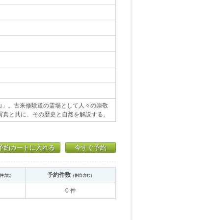
山」。古来修験道の霊場として人々の崇敬
写真と共に、その歴史と自然を解説する。
予約カートに入れる
今すぐ予約
予約件数
送中含む）
（割当含む）
0 件