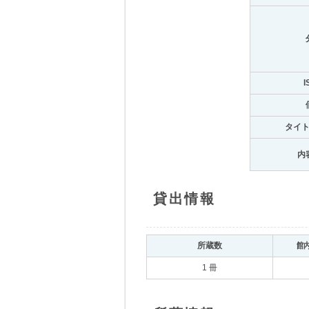
I
タイ
内
貸出情報
所蔵数
館
1 冊