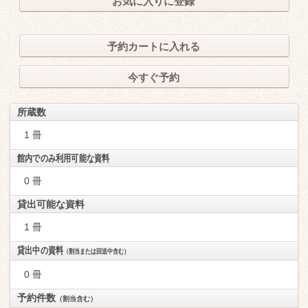
お気に入りに登録
予約カートに入れる
今すぐ予約
所蔵数
1 冊
館内でのみ利用可能な資料
0 冊
貸出可能な資料
1 冊
貸出中の資料
（割当または回送中含む）
0 冊
予約件数
（割当含む）