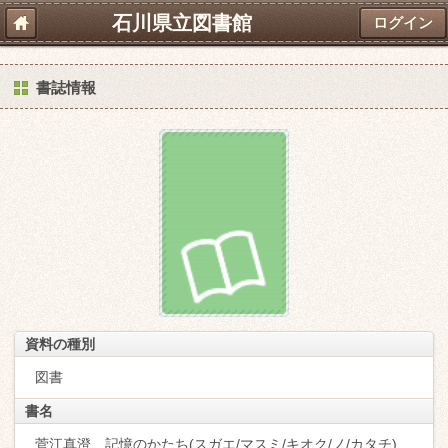
石川県立図書館
ログイン
書誌情報
資料の種別
図書
書名
菅江真澄、記憶のかたち(スガエ/マスミ/キオク/ノ/カタチ)