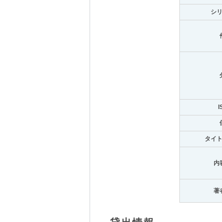
シ
I
タイ
内
著