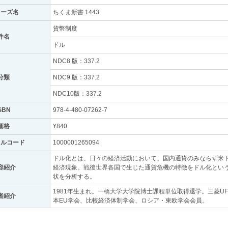
リーズ名
ちくま新書 1443
貨幣制度
件名
ドル
NDC8 版：337.2
分類
NDC9 版：337.2
NDC10版：337.2
SBN
978-4-480-07262-7
価格
¥840
トルコード
1000001265094
ドル化とは、日々の経済活動において、国内通貨のみならず米
容紹介
経済現象。戦後世界各国で生じた通貨危機の特徴をドル化とい
状を分析する。
1981年生まれ。一橋大学大学院博士課程単位取得退学。三菱UF
者紹介
本EU学会、比較経済体制学会、ロシア・東欧学会会員。