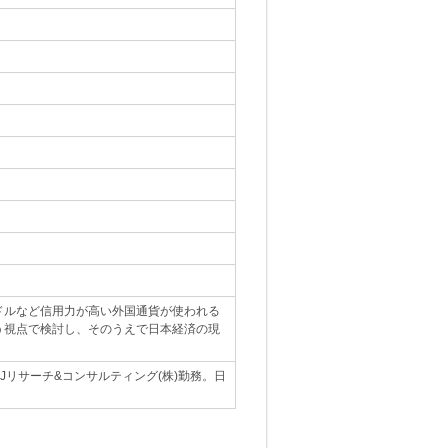
ドルなど信用力が高い外国通貨が使われる
う視点で検討し、そのうえで日本経済の現
Jリサーチ&コンサルティング(株)勤務。日