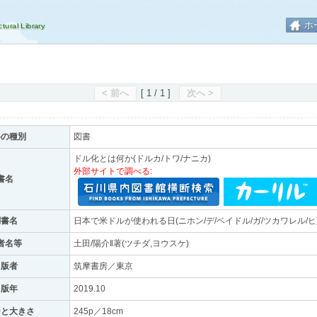
ホ
< 前へ
[ 1 / 1 ]
次へ >
料の種別
図書
ドル化とは何か(ドルカ/トワ/ナニカ)
外部サイトで調べる:
書名
副書名
日本で米ドルが使われる日(ニホン/デ/ベイドル/ガ/ツカワレル/ヒ
者名等
土田/陽介‖著(ツチダ,ヨウスケ)
出版者
筑摩書房／東京
出版年
2019.10
ジと大きさ
245p／18cm