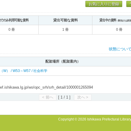
お気に入りに登録
内でのみ利用可能な資料
貸出可能な資料
貸出中の資料
（割当または回
0 冊
1 冊
0 冊
状態につい
配架場所（配架案内）
 西（W） / W53～W57 / 社会科学
shikawa.lg.jp/wo/opc_srh/srh_detail/1000001265094
< 前へ
[ 1 / 1 ]
次へ >
Copyright © 2026 Ishikawa Prefectural Library.