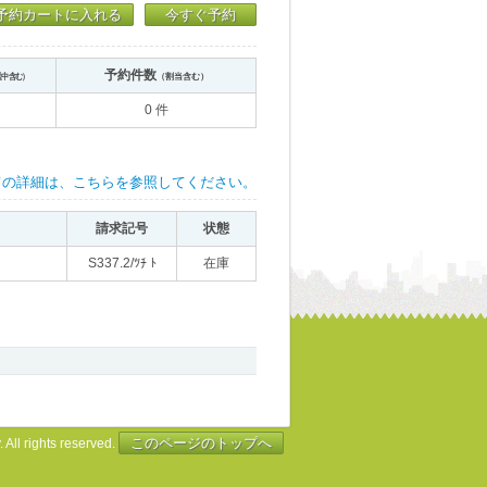
予約カートに入れる
今すぐ予約
予約件数
送中含む）
（割当含む）
0 件
ての詳細は、こちらを参照してください。
請求記号
状態
S337.2/ﾂﾁ ﾄ
在庫
このページのトップへ
 All rights reserved.