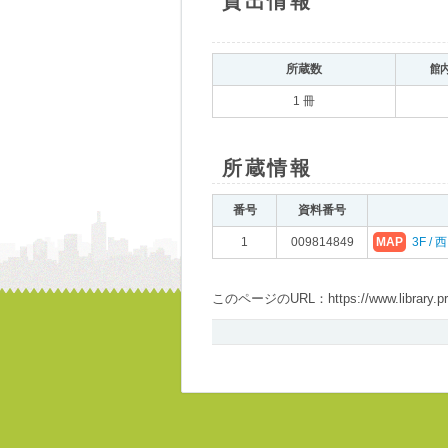
貸出情報
所蔵数
館
1 冊
所蔵情報
番号
資料番号
1
009814849
MAP
3F /
このページのURL：https://www.library.pref.i