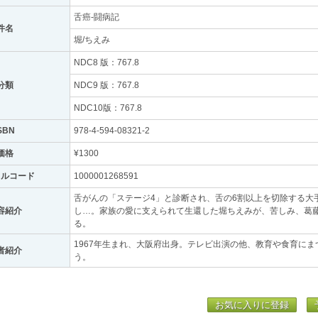
舌癌-闘病記
件名
堀/ちえみ
NDC8 版：767.8
分類
NDC9 版：767.8
NDC10版：767.8
SBN
978-4-594-08321-2
価格
¥1300
トルコード
1000001268591
舌がんの「ステージ4」と診断され、舌の6割以上を切除する大
容紹介
し…。家族の愛に支えられて生還した堀ちえみが、苦しみ、葛
る。
1967年生まれ、大阪府出身。テレビ出演の他、教育や食育に
者紹介
う。
お気に入りに登録