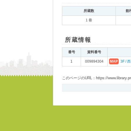
所蔵数
館
1 冊
所蔵情報
番号
資料番号
1
009894304
MAP
3F /
このページのURL：https://www.library.pref.i