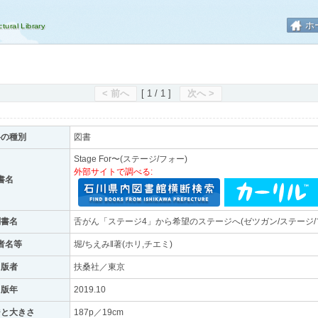
ホ
< 前へ
[ 1 / 1 ]
次へ >
料の種別
図書
Stage For〜(ステージ/フォー)
外部サイトで調べる:
書名
副書名
舌がん「ステージ4」から希望のステージへ(ゼツガン/ステージ/フォ
者名等
堀/ちえみ‖著(ホリ,チエミ)
出版者
扶桑社／東京
出版年
2019.10
ジと大きさ
187p／19cm