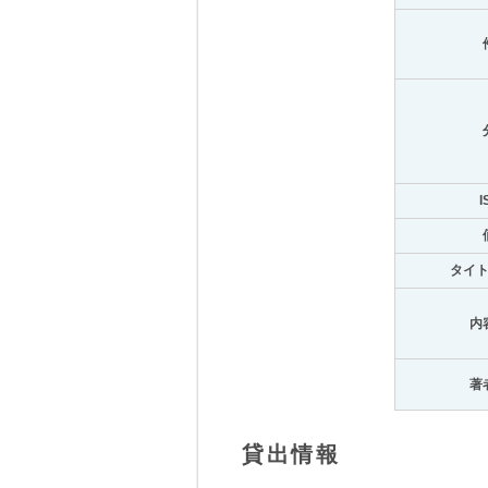
I
タイ
内
著
貸出情報