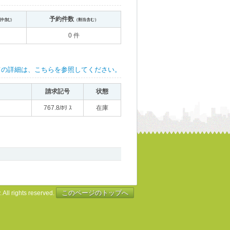
予約件数
送中含む）
（割当含む）
0 件
ての詳細は、こちらを参照してください。
請求記号
状態
767.8/ﾎﾘ ｽ
在庫
このページのトップへ
 All rights reserved.