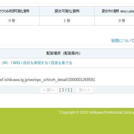
内でのみ利用可能な資料
貸出可能な資料
貸出中の資料
（割当または回
0 冊
1 冊
0 冊
状態につい
配架場所（配架案内）
 西（W） / W41 / 自分を表現する / 音楽を奏でる
shikawa.lg.jp/wo/opc_srh/srh_detail/1000001268591
< 前へ
[ 1 / 1 ]
次へ >
Copyright © 2026 Ishikawa Prefectural Library.