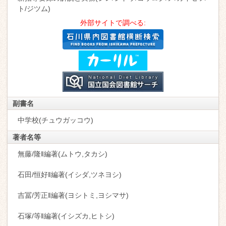
ト/ジツム)
外部サイトで調べる:
副書名
中学校(チュウガッコウ)
著者名等
無藤/隆‖編著(ムトウ,タカシ)
石田/恒好‖編著(イシダ,ツネヨシ)
吉冨/芳正‖編著(ヨシトミ,ヨシマサ)
石塚/等‖編著(イシズカ,ヒトシ)