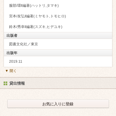
服部/環‖編著(ハットリ,タマキ)
宮本/友弘‖編著(ミヤモト,トモヒロ)
鈴木/秀幸‖編著(スズキ,ヒデユキ)
出版者
図書文化社／東京
出版年
2019.11
▼ 開く
貸出情報
お気に入りに登録