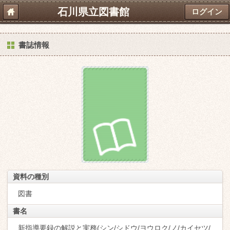
石川県立図書館
ログイン
書誌情報
資料の種別
図書
書名
新指導要録の解説と実務(シン/シドウ/ヨウロク/ノ/カイセツ/