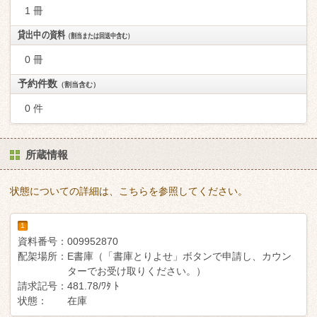
1 冊
貸出中の資料
（割当または回送中含む）
0 冊
予約件数
（割当含む）
0 件
所蔵情報
状態についての詳細は、こちらを参照してください。
1
資料番号：
009952870
配架場所：
E書庫（「書庫とりよせ」ボタンで申請し、カウン
ターでお受け取りください。）
請求記号：
481.78/ﾜﾀ ﾄ
状態：
在庫