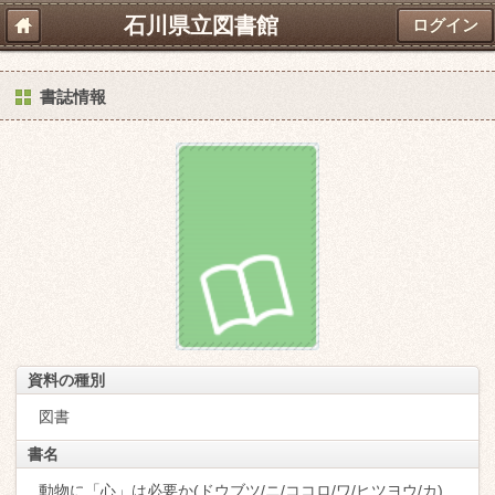
石川県立図書館
ログイン
書誌情報
資料の種別
図書
書名
動物に「心」は必要か(ドウブツ/ニ/ココロ/ワ/ヒツヨウ/カ)