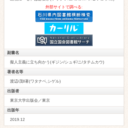
外部サイトで調べる:
副書名
擬人主義に立ち向かう(ギジン/シュギ/ニ/タチムカウ)
著者名等
渡辺/茂‖著(ワタナベ,シゲル)
出版者
東京大学出版会／東京
出版年
2019.12