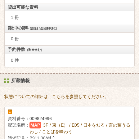
貸出可能な資料
1 冊
貸出中の資料
（割当または回送中含む）
0 冊
予約件数
（割当含む）
0 件
所蔵情報
状態についての詳細は、こちらを参照してください。
1
資料番号：
009824996
配架場所：
MAP
3F / 東（E） / E05 / 日本を知る / 言の葉うる
わし / ことばを味わう
請求記号：
B911.08/ｵｵ ｳ