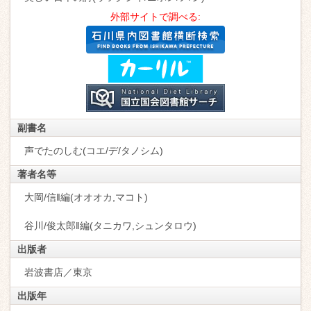
外部サイトで調べる:
副書名
声でたのしむ(コエ/デ/タノシム)
著者名等
大岡/信‖編(オオオカ,マコト)
谷川/俊太郎‖編(タニカワ,シュンタロウ)
出版者
岩波書店／東京
出版年