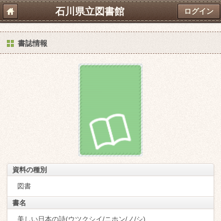
石川県立図書館
ログイン
書誌情報
資料の種別
図書
書名
美しい日本の詩(ウツクシイ/ニホン/ノ/シ)