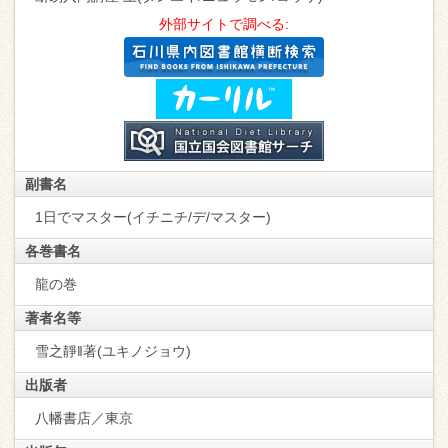
外部サイトで調べる:
副書名
1日でマスター(イチニチ/デ/マスター)
各巻書名
龍の巻
著者名等
雪之靜‖著(ユキノジョウ)
出版者
八幡書店／東京