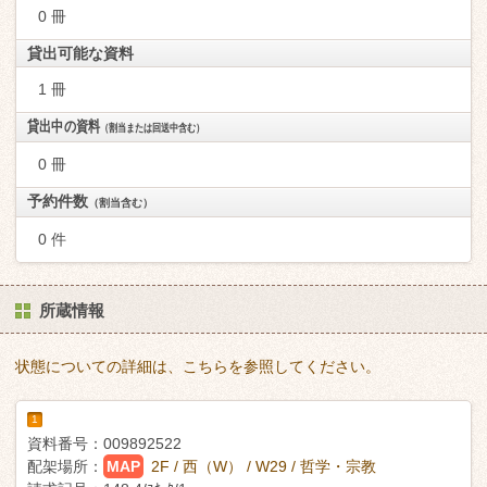
0 冊
貸出可能な資料
1 冊
貸出中の資料
（割当または回送中含む）
0 冊
予約件数
（割当含む）
0 件
所蔵情報
状態についての詳細は、こちらを参照してください。
1
資料番号：
009892522
配架場所：
MAP
2F / 西（W） / W29 / 哲学・宗教