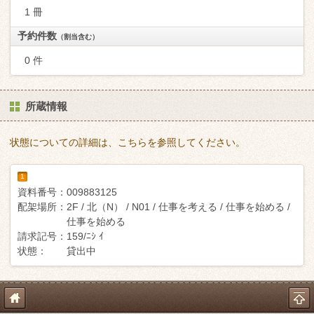
1 冊
予約件数
（割当含む）
0 件
所蔵情報
状態についての詳細は、こちらを参照してください。
1
資料番号：
009883125
配架場所：
2F / 北（N） / N01 / 仕事を考える / 仕事を始める /
仕事を始める
請求記号：
159/ﾆｼ ｲ
状態：
貸出中