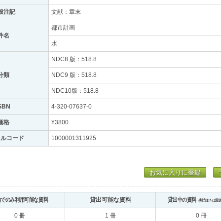
般注記
文献：章末
都市計画
件名
水
NDC8 版：518.8
分類
NDC9 版：518.8
NDC10版：518.8
SBN
4-320-07637-0
価格
¥3800
トルコード
1000001311925
お気に入りに登録
内でのみ利用可能な資料
貸出可能な資料
貸出中の資料
（割当または回
0 冊
1 冊
0 冊