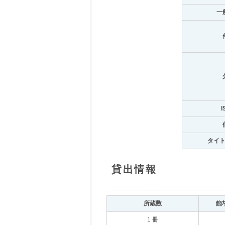
一
I
タイ
貸出情報
所蔵数
館
1 冊