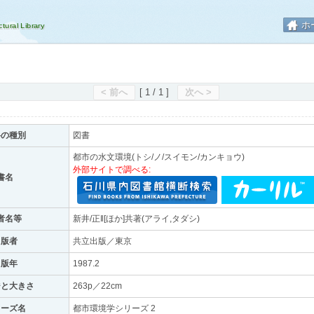
ホ
< 前へ
[ 1 / 1 ]
次へ >
料の種別
図書
都市の水文環境(トシ/ノ/スイモン/カンキョウ)
外部サイトで調べる:
書名
者名等
新井/正‖[ほか]共著(アライ,タダシ)
出版者
共立出版／東京
出版年
1987.2
ジと大きさ
263p／22cm
リーズ名
都市環境学シリーズ 2