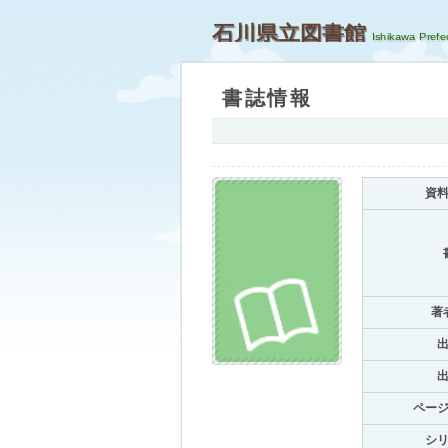
石川県立図書館
書誌情報
資
著
ペー
シ