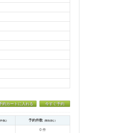
予約カートに入れる
今すぐ予約
予約件数
送中含む）
（割当含む）
0 件