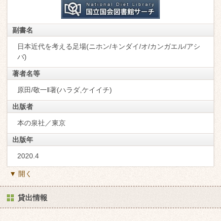
副書名
日本近代を考える足場(ニホン/キンダイ/オ/カンガエル/アシ
バ)
著者名等
原田/敬一‖著(ハラダ,ケイイチ)
出版者
本の泉社／東京
出版年
2020.4
▼ 開く
貸出情報