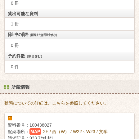
0 冊
貸出可能な資料
1 冊
貸出中の資料
（割当または回送中含む）
0 冊
予約件数
（割当含む）
0 件
所蔵情報
状態についての詳細は、こちらを参照してください。
1
資料番号：
100438027
配架場所：
MAP
2F / 西（W） / W22～W23 / 文学
請求記号：
933.7/ｳｵ ﾎ/1