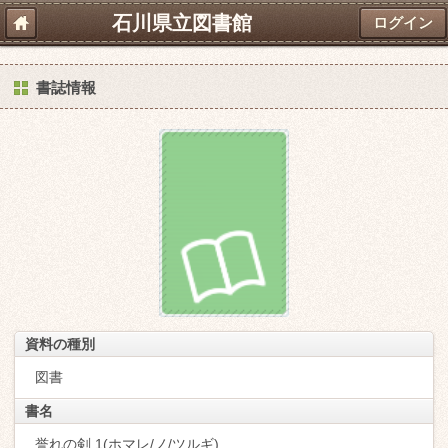
石川県立図書館
ログイン
書誌情報
資料の種別
図書
書名
誉れの剣 1(ホマレ/ノ/ツルギ)