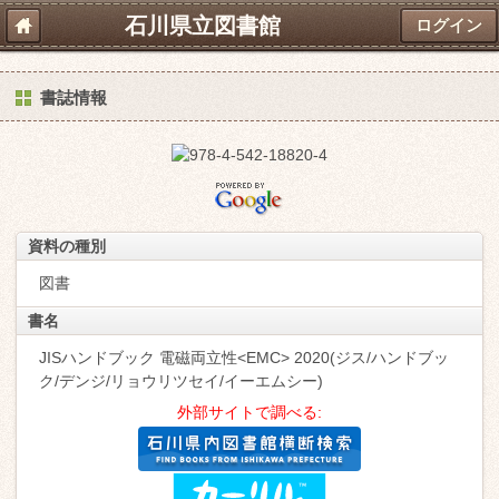
石川県立図書館
ログイン
書誌情報
資料の種別
図書
書名
JISハンドブック 電磁両立性<EMC> 2020(ジス/ハンドブッ
ク/デンジ/リョウリツセイ/イーエムシー)
外部サイトで調べる: