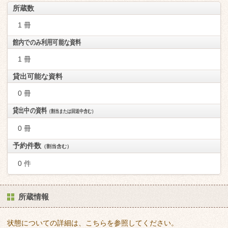
所蔵数
1 冊
館内でのみ利用可能な資料
1 冊
貸出可能な資料
0 冊
貸出中の資料
（割当または回送中含む）
0 冊
予約件数
（割当含む）
0 件
所蔵情報
状態についての詳細は、こちらを参照してください。