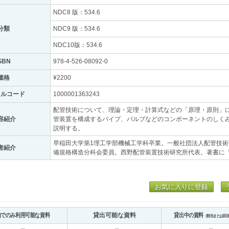
NDC8 版：534.6
分類
NDC9 版：534.6
NDC10版：534.6
SBN
978-4-526-08092-0
価格
¥2200
トルコード
1000001363243
配管技術について、理論・定理・計算式などの「原理・原則」
容紹介
管装置を構成するパイプ、バルブなどのコンポーネントのしく
説明する。
早稲田大学第1理工学部機械工学科卒業。一般社団法人配管技
者紹介
備規格構造分科会委員。西野配管装置技術研究所代表。著書に
お気に入りに登録
内でのみ利用可能な資料
貸出可能な資料
貸出中の資料
（割当または回