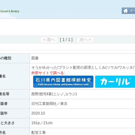
ホ
< 前へ
[ 1 / 1 ]
次へ >
料の種別
図書
そうか!わかった!プラント配管の原理としくみ(ソウカ/ワカッタ/プ
外部サイトで調べる:
書名
者名等
西野/悠司‖著(ニシノ,ユウジ)
出版者
日刊工業新聞社／東京
出版年
2020.10
ジと大きさ
191p／21cm
件名
配管工事