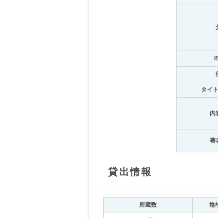
I
タイ
内
著
貸出情報
所蔵数
館