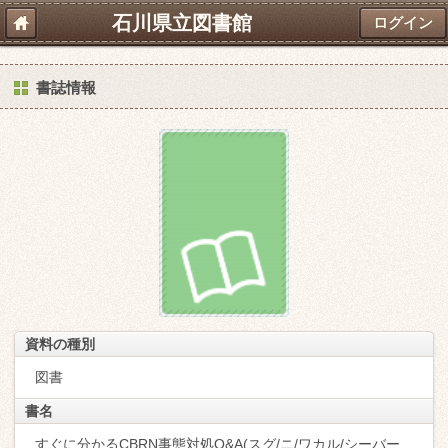
石川県立図書館
ログイン
書誌情報
資料の種別
図書
書名
すぐに分かるCBRN事態対処Q&A(スグ/ニ/ワカル/シーバー