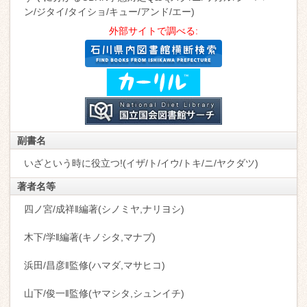
ン/ジタイ/タイショ/キュー/アンド/エー)
外部サイトで調べる:
副書名
いざという時に役立つ!(イザ/ト/イウ/トキ/ニ/ヤクダツ)
著者名等
四ノ宮/成祥‖編著(シノミヤ,ナリヨシ)
木下/学‖編著(キノシタ,マナブ)
浜田/昌彦‖監修(ハマダ,マサヒコ)
山下/俊一‖監修(ヤマシタ,シュンイチ)