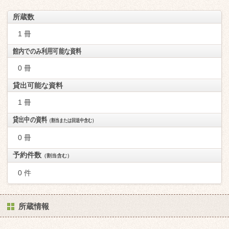
所蔵数
1 冊
館内でのみ利用可能な資料
0 冊
貸出可能な資料
1 冊
貸出中の資料
（割当または回送中含む）
0 冊
予約件数
（割当含む）
0 件
所蔵情報