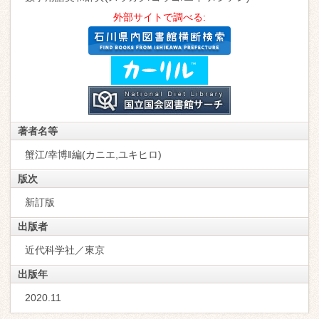
外部サイトで調べる:
著者名等
蟹江/幸博‖編(カニエ,ユキヒロ)
版次
新訂版
出版者
近代科学社／東京
出版年
2020.11