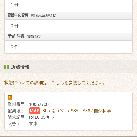
1 冊
貸出中の資料
（割当または回送中含む）
0 冊
予約件数
（割当含む）
0 件
所蔵情報
状態についての詳細は、こちらを参照してください。
1
資料番号：
100527001
配架場所：
MAP
3F / 南（S） / S35～S36 / 自然科学
請求記号：
R410.33/ｶﾆ ｽ
状態：
在庫