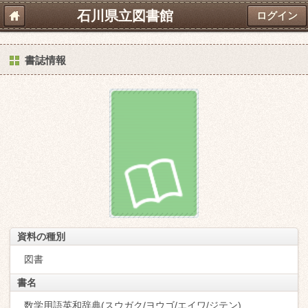
石川県立図書館
ログイン
書誌情報
資料の種別
図書
書名
数学用語英和辞典(スウガク/ヨウゴ/エイワ/ジテン)