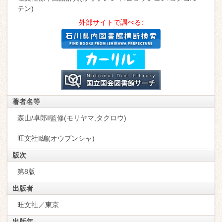
テン)
外部サイトで調べる:
著者名等
森山/卓郎‖監修(モリヤマ,タクロウ)
旺文社‖編(オウブンシャ)
版次
第8版
出版者
旺文社／東京
出版年