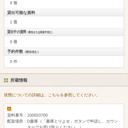
0 冊
貸出可能な資料
1 冊
貸出中の資料
（割当または回送中含む）
0 冊
予約件数
（割当含む）
0 件
所蔵情報
状態についての詳細は、こちらを参照してください。
1
資料番号：
100553700
配架場所：
D書庫（「書庫とりよせ」ボタンで申請し、カウン
ターでお受け取りください。）