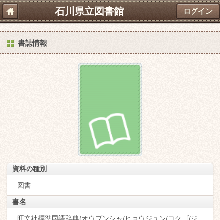
石川県立図書館
ログイン
書誌情報
資料の種別
図書
書名
旺文社標準国語辞典(オウブンシャ/ヒョウジュン/コクゴ/ジ