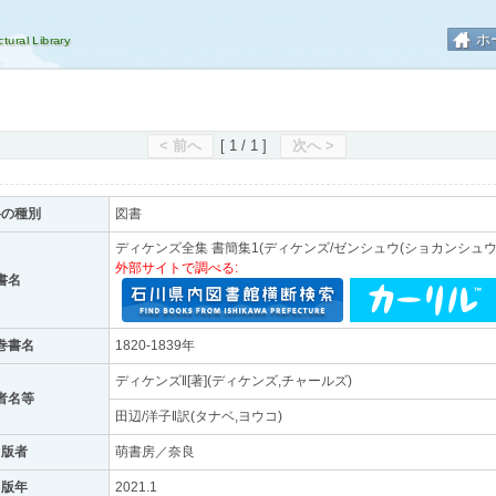
ホ
< 前へ
[ 1 / 1 ]
次へ >
料の種別
図書
ディケンズ全集 書簡集1(ディケンズ/ゼンシュウ(ショカンシュウ-1
外部サイトで調べる:
書名
巻書名
1820-1839年
ディケンズ‖[著](ディケンズ,チャールズ)
者名等
田辺/洋子‖訳(タナベ,ヨウコ)
出版者
萌書房／奈良
出版年
2021.1