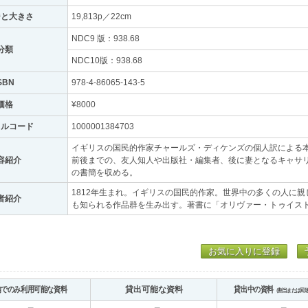
ジと大きさ
19,813p／22cm
NDC9 版：938.68
分類
NDC10版：938.68
SBN
978-4-86065-143-5
価格
¥8000
トルコード
1000001384703
イギリスの国民的作家チャールズ・ディケンズの個人訳による
容紹介
前後までの、友人知人や出版社・編集者、後に妻となるキャサリ
の書簡を収める。
1812年生まれ。イギリスの国民的作家。世界中の多くの人に
者紹介
も知られる作品群を生み出す。著書に「オリヴァー・トゥイス
お気に入りに登録
内でのみ利用可能な資料
貸出可能な資料
貸出中の資料
（割当または回