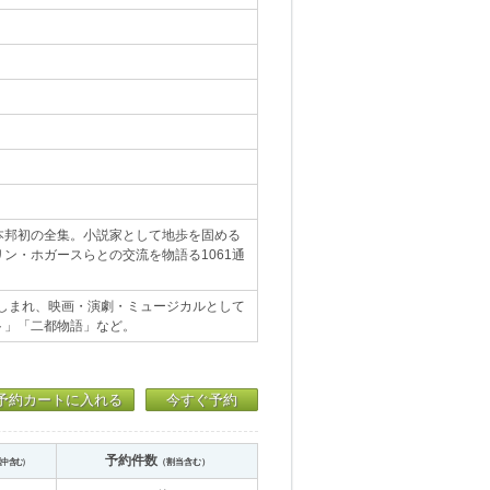
本邦初の全集。小説家として地歩を固める
ン・ホガースらとの交流を物語る1061通
親しまれ、映画・演劇・ミュージカルとして
ト」「二都物語」など。
予約カートに入れる
今すぐ予約
予約件数
送中含む）
（割当含む）