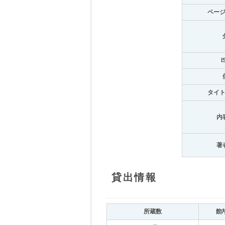
ペー
I
タイ
内
著
貸出情報
所蔵数
館