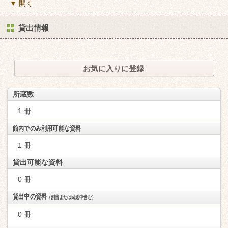
▼ 開く
貸出情報
お気に入りに登録
所蔵数
1 冊
館内でのみ利用可能な資料
1 冊
貸出可能な資料
0 冊
貸出中の資料
（割当または回送中含む）
0 冊