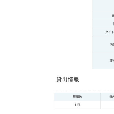
I
タイ
内
著
貸出情報
所蔵数
館
1 冊