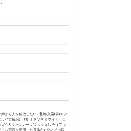
)
の束縛から人を解放したい / 北崎/充晃‖著(キタ
/ 宮脇/陽一‖著(ミヤワキ,ヨウイチ) ; 自
ゴウリシャンカー,ガネッシュ) ; 今役立つ
 バーチャル環境を活用した身体自在化とその限