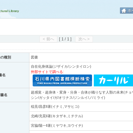
ホ
< 前へ
[ 1 / 1 ]
次へ >
料の種別
図書
自在化身体論(ジザイカ/シンタイロン)
外部サイトで調べる:
書名
超感覚・超身体・変身・分身・合体が織りなす人類の未来(チョウ
副書名
シン/ガッタイ/ガ/オリナス/ジンルイ/ノ/ミライ)
稲見/昌彦‖著(イナミ,マサヒコ)
北崎/充晃‖著(キタザキ,ミチテル)
宮脇/陽一‖著(ミヤワキ,ヨウイチ)