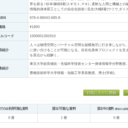
界を探る / 杉本/麻樹‖著(スギモト,マキ) ; 柔軟な人間と機械との融
情報的身体変工としての自在化技術 / 瓜生/大輔‖著(ウリウ,ダイス
SBN
978-4-86043-685-8
価格
¥1800
トルコード
1000001392910
人々は物理空間とバーチャル空間を縦横無尽に行き来しながら
容紹介
に使い分けることが可能になる。自在化身体プロジェクトを支
を原点から紐解く。
東京大学総長補佐・先端科学技術センター身体情報学分野教授。
者紹介
豊橋技術科学大学情報・知能工学系長教授。博士(学術)。
お気に入りに登録
内でのみ利用可能な資料
貸出可能な資料
貸出中の資料
（割当または回
0 冊
1 冊
0 冊