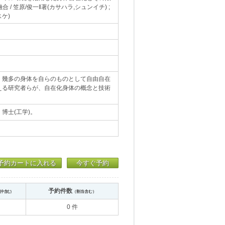
合 / 笠原/俊一‖著(カサハラ,シュンイチ) ;
ケ)
、幾多の身体を自らのものとして自由自在
える研究者らが、自在化身体の概念と技術
博士(工学)。
予約カートに入れる
今すぐ予約
予約件数
送中含む）
（割当含む）
0 件