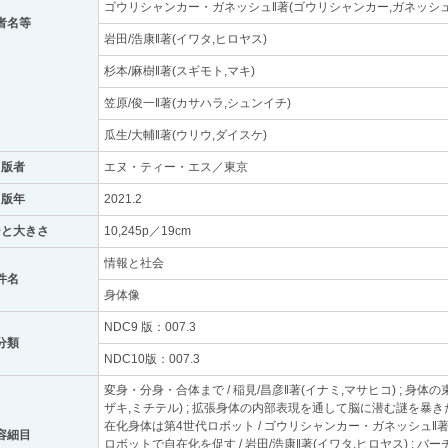
ゴウリシャンカー・ガネッシュ‖著(ゴウリシャンカー,ガネッシュ
者名等
岩田/浩康‖著(イワタ,ヒロヤス)
杉本/麻樹‖著(スギモト,マキ)
笠原/俊一‖著(カサハラ,シュンイチ)
瓜生/大輔‖著(ウリウ,ダイスケ)
出版者
エヌ・ティー・エス／東京
出版年
2021.2
ジと大きさ
10,245p／19cm
情報と社会
件名
身体像
NDC9 版：007.3
分類
NDC10版：007.3
変身・分身・合体まで / 稲見/昌彦‖著(イナミ,マサヒコ) ; 身体
ザキ,ミチテル) ; 拡張身体の内部表現を通して脳に潜む謎を暴きたい 
在化身体は第4世代ロボット / ゴウリシャンカー・ガネッシュ‖著(
容細目
ロボットで自在化を促す / 岩田/浩康‖著(イワタ,ヒロヤス) ;