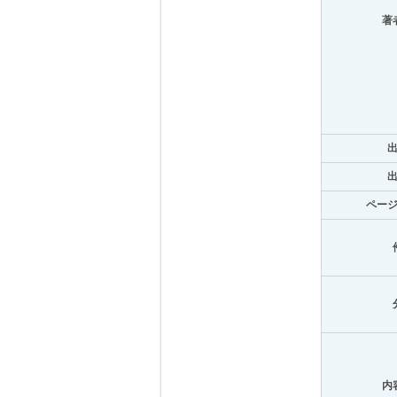
著
ペー
内