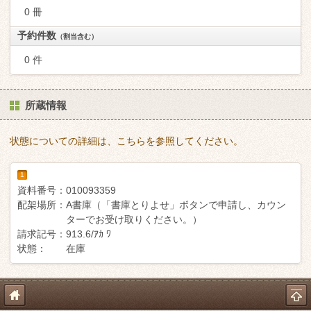
0 冊
予約件数
（割当含む）
0 件
所蔵情報
状態についての詳細は、こちらを参照してください。
1
資料番号：
010093359
配架場所：
A書庫（「書庫とりよせ」ボタンで申請し、カウン
ターでお受け取りください。）
請求記号：
913.6/ｱｶ ﾜ
状態：
在庫