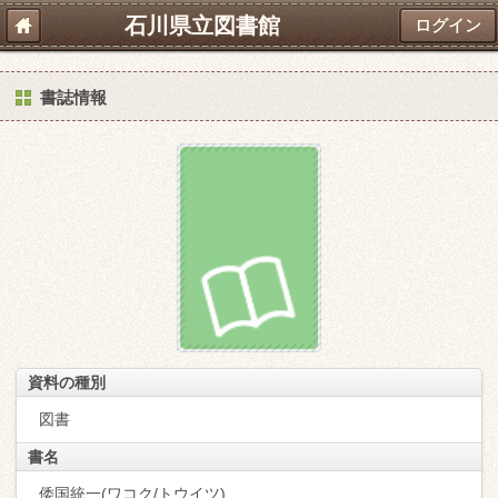
石川県立図書館
ログイン
書誌情報
資料の種別
図書
書名
倭国統一(ワコク/トウイツ)