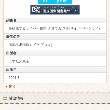
副書名
多様化するサイバー犯罪(タヨウカ/スル/サイバー/ハンザイ)
著者名等
御池/鮎樹‖著(ミイケ,アユキ)
出版者
工学社／東京
出版年
2021.3
▼ 開く
貸出情報