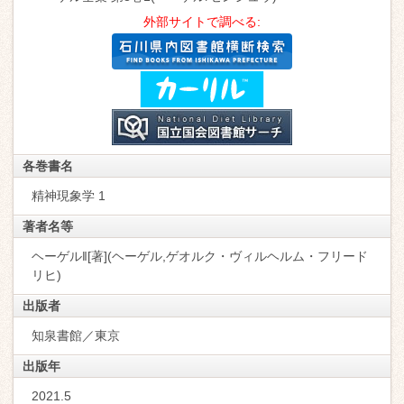
外部サイトで調べる:
各巻書名
精神現象学 1
著者名等
ヘーゲル‖[著](ヘーゲル,ゲオルク・ヴィルヘルム・フリード
リヒ)
出版者
知泉書館／東京
出版年
2021.5