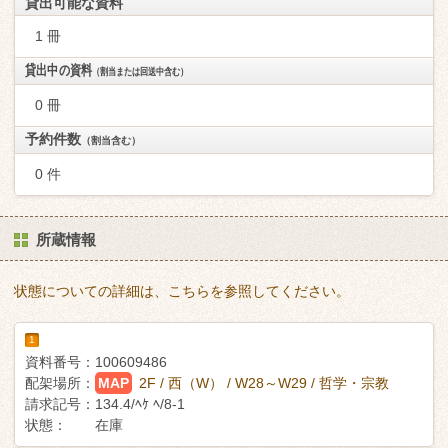
貸出可能な資料
1 冊
貸出中の資料
（割当または回送中含む）
0 冊
予約件数
（割当含む）
0 件
所蔵情報
状態についての詳細は、こちらを参照してください。
1
資料番号：
100609486
配架場所：
MAP
2F / 西（W） / W28～W29 / 哲学・宗教
請求記号：
134.4/ﾍｹ ﾍ/8-1
状態：
在庫