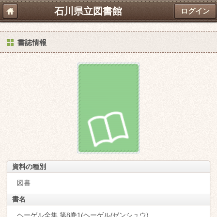
石川県立図書館
ログイン
書誌情報
資料の種別
図書
書名
ヘーゲル全集 第8巻1(ヘーゲル/ゼンシュウ)