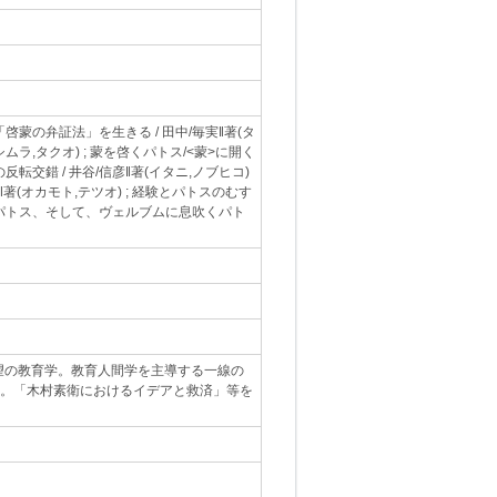
 「啓蒙の弁証法」を生きる / 田中/毎実‖著(タ
シムラ,タクオ) ; 蒙を啓くパトス/<蒙>に開く
の反転交錯 / 井谷/信彦‖著(イタニ,ノブヒコ)
著(オカモト,テツオ) ; 経験とパトスのむす
根づくパトス、そして、ヴェルブムに息吹くパト
望の教育学。教育人間学を主導する一線の
集。「木村素衛におけるイデアと救済」等を