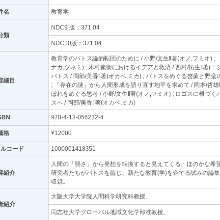
件名
教育学
NDC9 版：371.04
分類
NDC10版：371.04
教育学のパトス論的転回のために / 小野/文生‖著(オノ,フミオ) ;
ナカ,ツネミ) ; 木村素衞におけるイデアと救済 / 西村/拓生‖著(ニ
パトス / 岡部/美香‖著(オカベ,ミカ) ; パトスをめぐる啓蒙と野蛮
容細目
; 「存在の謎」から人間形成を語り直す地平を求めて / 岡本/哲雄‖
ぼれをめぐる思考 / 小野/文生‖著(オノ,フミオ) ; ロゴスに
スへ / 岡部/美香‖著(オカベ,ミカ)
SBN
978-4-13-056232-4
価格
¥12000
トルコード
1000001418351
人間の「弱さ」から発想を転換すると見えてくる、ほのかな希
容紹介
研究者たちがパトスを論じ、新たな教育(学)を企てる試みの論
収録。
大阪大学大学院人間科学研究科教授。
者紹介
同志社大学グローバル地域文化学部准教授。