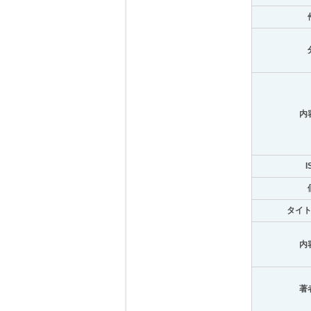
内
I
タイ
内
著