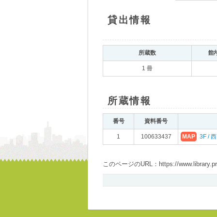
貸出情報
所蔵数
館
1 冊
所蔵情報
番号
資料番号
1
100633437
MAP
3F /
このページのURL：https://www.library.pref.i