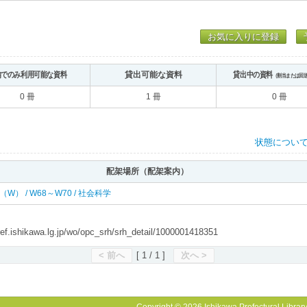
お気に入りに登録
内でのみ利用可能な資料
貸出可能な資料
貸出中の資料
（割当または回
0 冊
1 冊
0 冊
状態につい
配架場所（配架案内）
 西（W） / W68～W70 / 社会科学
shikawa.lg.jp/wo/opc_srh/srh_detail/1000001418351
< 前へ
[ 1 / 1 ]
次へ >