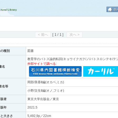
ホ
< 前へ
[ 1 / 1 ]
次へ >
料の種別
図書
教育学のパトス論的転回(キョウイクガク/ノ/パトスロンテキ/テ
外部サイトで調べる:
書名
岡部/美香‖編(オカベ,ミカ)
者名等
小野/文生‖編(オノ,フミオ)
出版者
東京大学出版会／東京
出版年
2021.5
ジと大きさ
5,492,9p／22cm