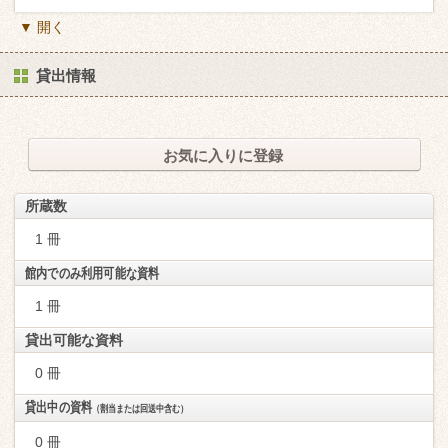
▼ 開く
貸出情報
お気に入りに登録
所蔵数
1 冊
館内でのみ利用可能な資料
1 冊
貸出可能な資料
0 冊
貸出中の資料
（割当または回送中含む）
0 冊