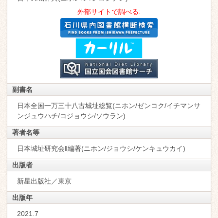
外部サイトで調べる:
副書名
日本全国一万三十八古城址総覧(ニホン/ゼンコク/イチマンサ
ンジュウハチ/コジョウシ/ソウラン)
著者名等
日本城址研究会‖編著(ニホン/ジョウシ/ケンキュウカイ)
出版者
新星出版社／東京
出版年
2021.7