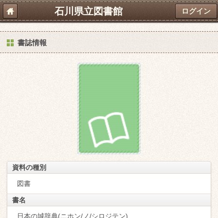
石川県立図書館
ログイン
書誌情報
資料の種別
図書
書名
日本の城辞典(ニホン/ノ/シロジテン)