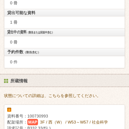
0 冊
貸出可能な資料
1 冊
貸出中の資料
（割当または回送中含む）
0 冊
予約件数
（割当含む）
0 件
所蔵情報
状態についての詳細は、こちらを参照してください。
1
資料番号：
100730993
配架場所：
MAP
3F / 西（W） / W53～W57 / 社会科学
請求記号：
B332.33/ｻｽ ｼ