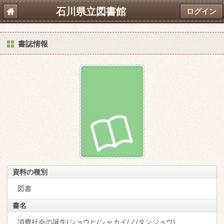
石川県立図書館
ログイン
書誌情報
資料の種別
図書
書名
消費社会の誕生(ショウヒ/シャカイ/ノ/タンジョウ)