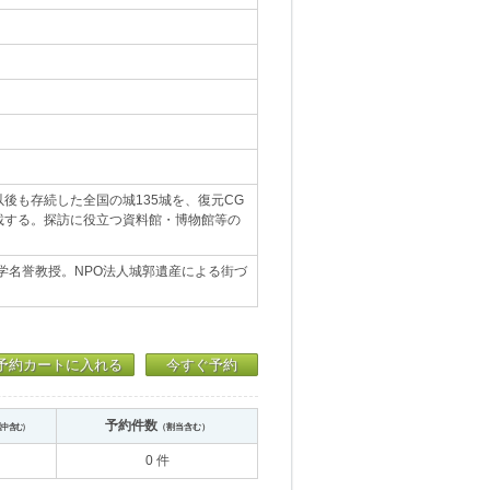
後も存続した全国の城135城を、復元CG
載する。探訪に役立つ資料館・博物館等の
学名誉教授。NPO法人城郭遺産による街づ
予約カートに入れる
今すぐ予約
予約件数
送中含む）
（割当含む）
0 件