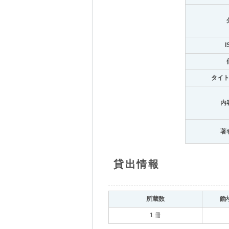
I
タイ
内
著
貸出情報
所蔵数
館
1 冊