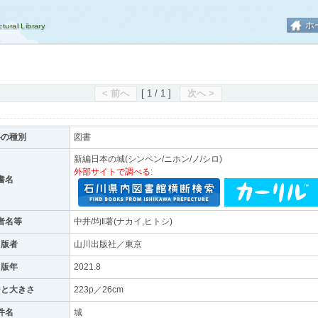
ホ
< 前へ
[ 1 / 1 ]
次へ >
料の種別
図書
新編日本の城(シンペン/ニホン/ノ/シロ)
外部サイトで調べる:
書名
者名等
中井/均‖著(ナカイ,ヒトシ)
出版者
山川出版社／東京
出版年
2021.8
ジと大きさ
223p／26cm
件名
城