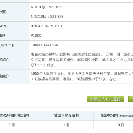
NDC9 版：521.823
分類
NDC10版：521.823
SBN
978-4-634-15187-1
価格
¥1800
トルコード
1000001441664
現在の城の原型が戦国時代後期以後に完成し、元和一国一城令以
容紹介
や古写真、現況写真で紹介。城絵図や地図、城の見どころも掲
QRコード付き。
1955年大阪府生まれ。龍谷大学文学部史学科卒業。滋賀県立大
者紹介
くり協議会理事長。著書に「城館調査の手引き」など。
お気に入りに登録
内でのみ利用可能な資料
貸出可能な資料
貸出中の資料
（割当または回
0 冊
1 冊
0 冊