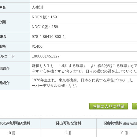
件名
人生訓
NDC9 版：159
分類
NDC10版：159
SBN
978-4-86410-803-4
価格
¥1400
トルコード
1000001451327
麻雀も人生も、「成功する確率」「よい偶然が起こる確率」が
容紹介
今すぐ心を強くする“考え方”と、日々の選択の質を上げていく
1976年生まれ。東京都出身。日本を代表する麻雀プロの一人。「
者紹介
ーパーデジタル麻雀」など。
お気に入りに登録
内でのみ利用可能な資料
貸出可能な資料
貸出中の資料
（割当または回
0 冊
1 冊
0 冊