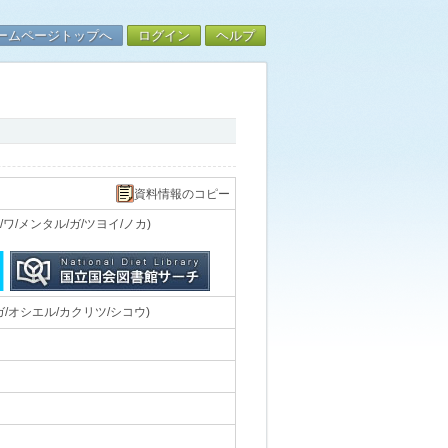
ームページトップへ
ログイン
ヘルプ
資料情報のコピー
/メンタル/ガ/ツヨイ/ノカ)
/オシエル/カクリツ/シコウ)