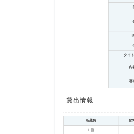
I
タイ
内
著
貸出情報
所蔵数
館
1 冊