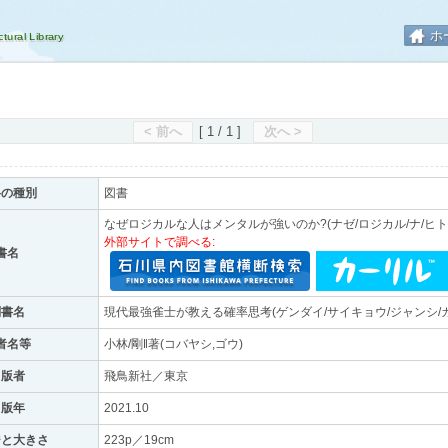
ホ
< 前へ
[ 1 / 1 ]
次へ >
料の種別
図書
なぜロジカルな人はメンタルが強いのか?(ナゼ/ロジカル/ナ/ヒト/ワ
外部サイトで調べる:
書名
副書名
現代最強雀士が教える確率思考(ゲンダイ/サイキョウ/ジャンシ/ガ
者名等
小林/剛‖著(コバヤシ,ゴウ)
出版者
飛鳥新社／東京
出版年
2021.10
ジと大きさ
223p／19cm