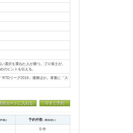
高い選択を重ねた人が勝つ。プロ雀士が、
ためのヒントを伝える。
RTDリーグ2018」優勝ほか。著書に「ス
予約カートに入れる
今すぐ予約
予約件数
送中含む）
（割当含む）
0 件