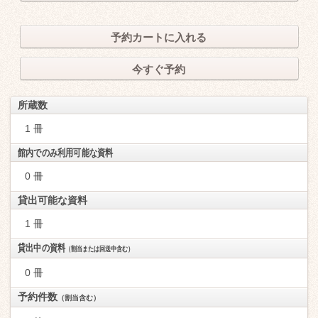
予約カートに入れる
今すぐ予約
所蔵数
1 冊
館内でのみ利用可能な資料
0 冊
貸出可能な資料
1 冊
貸出中の資料
（割当または回送中含む）
0 冊
予約件数
（割当含む）