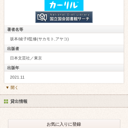
著者名等
坂本/綾子‖監修(サカモト,アヤコ)
出版者
日本文芸社／東京
出版年
2021.11
▼ 開く
貸出情報
お気に入りに登録