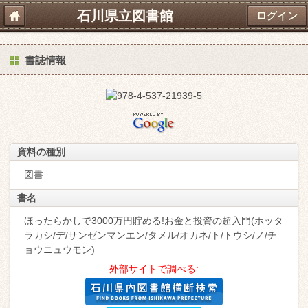
石川県立図書館
ログイン
書誌情報
資料の種別
図書
書名
ほったらかしで3000万円貯める!お金と投資の超入門(ホッタ
ラカシ/デ/サンゼンマンエン/タメル/オカネ/ト/トウシ/ノ/チ
ョウニュウモン)
外部サイトで調べる: