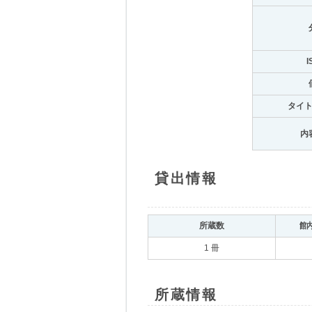
I
タイ
内
貸出情報
所蔵数
館
1 冊
所蔵情報