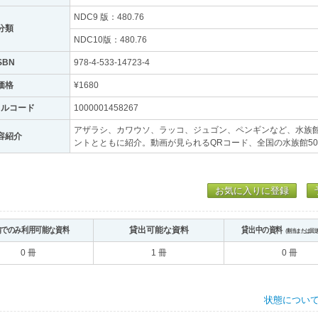
NDC9 版：480.76
分類
NDC10版：480.76
SBN
978-4-533-14723-4
価格
¥1680
トルコード
1000001458267
アザラシ、カワウソ、ラッコ、ジュゴン、ペンギンなど、水族
容紹介
ントとともに紹介。動画が見られるQRコード、全国の水族館50
お気に入りに登録
内でのみ利用可能な資料
貸出可能な資料
貸出中の資料
（割当または回
0 冊
1 冊
0 冊
状態につい