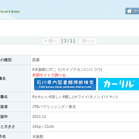
ホ
< 前へ
[ 1 / 1 ]
次へ >
料の種別
図書
#水族館に行こう(スイゾクカン/ニ/イコウ)
外部サイトで調べる:
書名
副書名
#かわいい#楽しい#癒し(カワイイ/タノシイ/イヤシ)
出版者
JTBパブリッシング／東京
出版年
2021.11
ジと大きさ
191p／21cm
件名
水族館