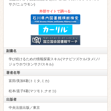
サク/ニュウモン)
外部サイトで調べる:
副書名
学び続けるための情報探索スキル(マナビツズケル/タメ/ノ/
ジョウホウ/タンサク/スキル)
著者名等
富田/美加‖著(トミタ,ミカ)
松本/直子‖著(マツモト,ナオコ)
出版者
中央法規出版／東京