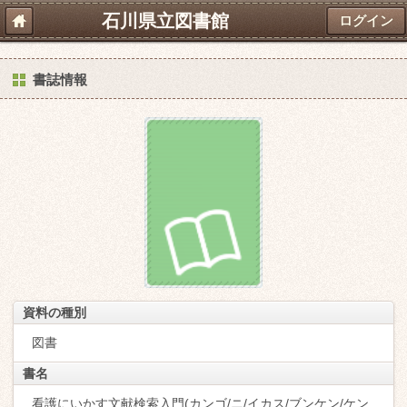
石川県立図書館
ログイン
書誌情報
資料の種別
図書
書名
看護にいかす文献検索入門(カンゴ/ニ/イカス/ブンケン/ケン