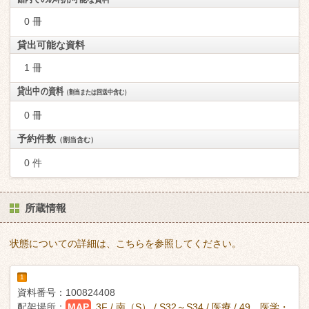
0 冊
貸出可能な資料
1 冊
貸出中の資料
（割当または回送中含む）
0 冊
予約件数
（割当含む）
0 件
所蔵情報
状態についての詳細は、こちらを参照してください。
1
資料番号：
100824408
配架場所：
MAP
3F / 南（S） / S32～S34 / 医療 / 49 医学・