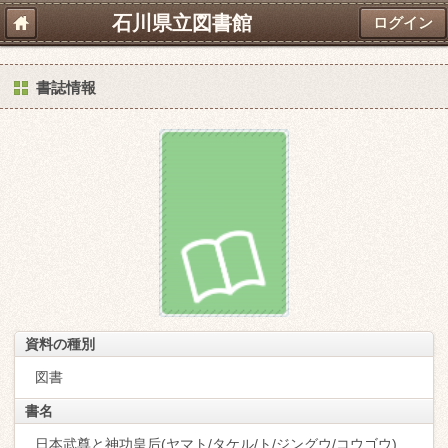
石川県立図書館
ログイン
書誌情報
資料の種別
図書
書名
日本武尊と神功皇后(ヤマト/タケル/ト/ジングウ/コウゴウ)