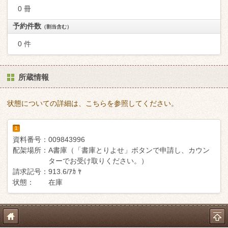
0 冊
予約件数
（割当含む）
0 件
所蔵情報
状態についての詳細は、こちらを参照してください。
1
資料番号：
009843996
配架場所：
A書庫（「書庫とりよせ」ボタンで申請し、カウン
ターでお受け取りください。）
請求記号：
913.6/ｱｶ ﾔ
状態：
在庫