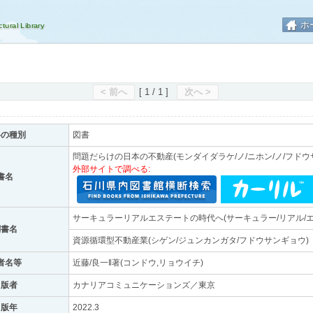
ホ
< 前へ
[ 1 / 1 ]
次へ >
料の種別
図書
問題だらけの日本の不動産(モンダイダラケ/ノ/ニホン/ノ/フドウ
外部サイトで調べる:
書名
サーキュラーリアルエステートの時代へ(サーキュラー/リアル/エス
副書名
資源循環型不動産業(シゲン/ジュンカンガタ/フドウサンギョウ)
者名等
近藤/良一‖著(コンドウ,リョウイチ)
出版者
カナリアコミュニケーションズ／東京
出版年
2022.3