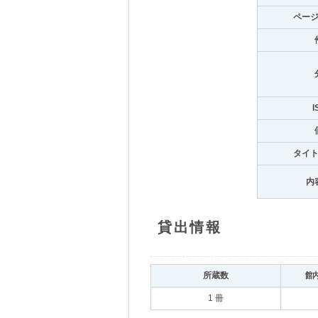
ペー
I
タイ
内
貸出情報
所蔵数
館
1 冊