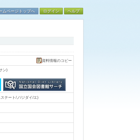
ームページトップへ
ログイン
ヘルプ
資料情報のコピー
サン)
テート/ノ/ジダイ/エ)