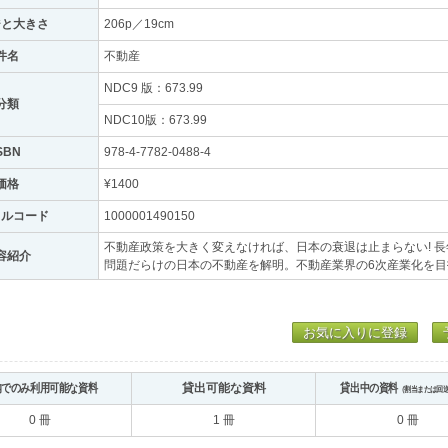
ジと大きさ
206p／19cm
件名
不動産
NDC9 版：673.99
分類
NDC10版：673.99
SBN
978-4-7782-0488-4
価格
¥1400
トルコード
1000001490150
不動産政策を大きく変えなければ、日本の衰退は止まらない! 
容紹介
問題だらけの日本の不動産を解明。不動産業界の6次産業化を
お気に入りに登録
内でのみ利用可能な資料
貸出可能な資料
貸出中の資料
（割当または回
0 冊
1 冊
0 冊