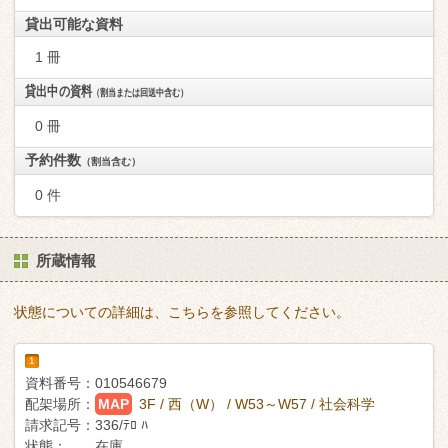
貸出可能な資料
1 冊
貸出中の資料
（割当または回送中含む）
0 冊
予約件数
（割当含む）
0 件
所蔵情報
状態についての詳細は、こちらを参照してください。
1
資料番号：
010546679
配架場所：
MAP
3F / 西（W） / W53～W57 / 社会科学
請求記号：
336/ﾃﾛ ﾊ
状態：
在庫