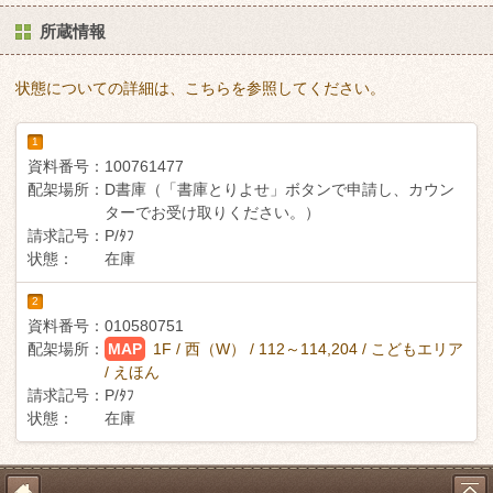
所蔵情報
状態についての詳細は、こちらを参照してください。
1
資料番号：
100761477
配架場所：
D書庫（「書庫とりよせ」ボタンで申請し、カウン
ターでお受け取りください。）
請求記号：
P/ﾀﾌ
状態：
在庫
2
資料番号：
010580751
配架場所：
MAP
1F / 西（W） / 112～114,204 / こどもエリア
/ えほん
請求記号：
P/ﾀﾌ
状態：
在庫