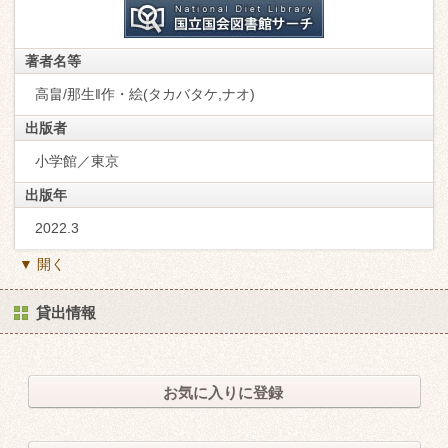
著者名等
高畠/那生‖作・絵(タカバタケ,ナオ)
出版者
小学館／東京
出版年
2022.3
▼ 開く
貸出情報
お気に入りに登録