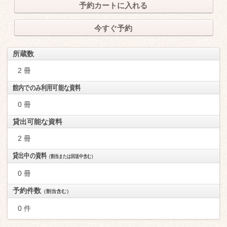
予約カートに入れる
今すぐ予約
所蔵数
2 冊
館内でのみ利用可能な資料
0 冊
貸出可能な資料
2 冊
貸出中の資料
（割当または回送中含む）
0 冊
予約件数
（割当含む）
0 件