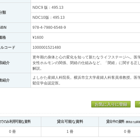
NDC9 版：495.13
分類
NDC10版：495.13
SBN
978-4-7980-6548-9
価格
¥1600
トルコード
1000001521480
更年期の身体と心の変化を知って新たなライフステージへ。医
容紹介
女性ホルモンの関係、閉経の仕組みなど、「閉経」に関する正
解説。
よしかた産婦人科院長。横浜市立大学産婦人科客員准教授。医
者紹介
鬆症学会認定医。
お気に入りに登録
内でのみ利用可能な資料
貸出可能な資料
貸出中の資料
（割当または回
0 冊
1 冊
0 冊