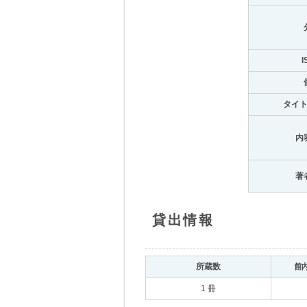
I
タイ
内
著
貸出情報
所蔵数
館
1 冊