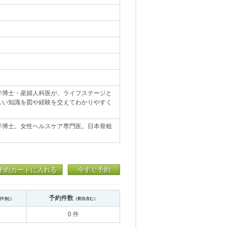
学博士・産婦人科医が、ライフステージと
しい知識を図や経験を交えてわかりやすく
学博士。女性ヘルスケア専門医。日本骨粗
予約カートに入れる
今すぐ予約
予約件数
送中含む）
（割当含む）
0 件