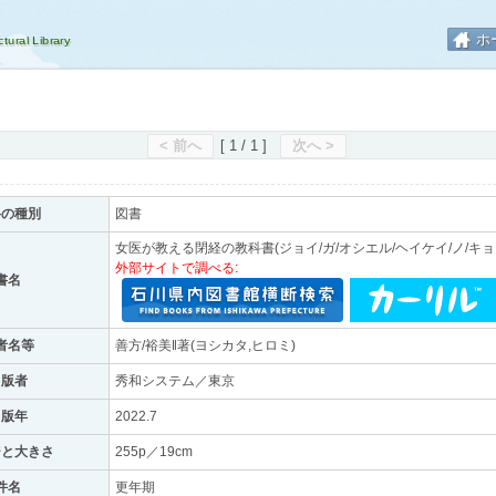
ホ
< 前へ
[ 1 / 1 ]
次へ >
料の種別
図書
女医が教える閉経の教科書(ジョイ/ガ/オシエル/ヘイケイ/ノ/キョ
外部サイトで調べる:
書名
者名等
善方/裕美‖著(ヨシカタ,ヒロミ)
出版者
秀和システム／東京
出版年
2022.7
ジと大きさ
255p／19cm
件名
更年期