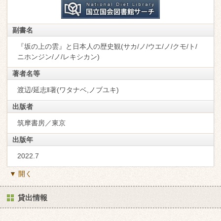
副書名
『坂の上の雲』と日本人の歴史観(サカ/ノ/ウエ/ノ/クモ/ト/
ニホンジン/ノ/レキシカン)
著者名等
渡辺/延志‖著(ワタナベ,ノブユキ)
出版者
筑摩書房／東京
出版年
2022.7
▼ 開く
貸出情報