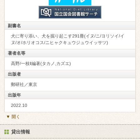
副書名
犬に寄り添い、犬を掘り起こす291冊(イヌ/ニ/ヨリソイ/イ
ヌ/オ/ホリオコス/ニヒャクキュウジュウイッサツ)
著者名等
高野/一枝‖編著(タカノ,カズエ)
出版者
郵研社／東京
出版年
2022.10
▼ 開く
貸出情報