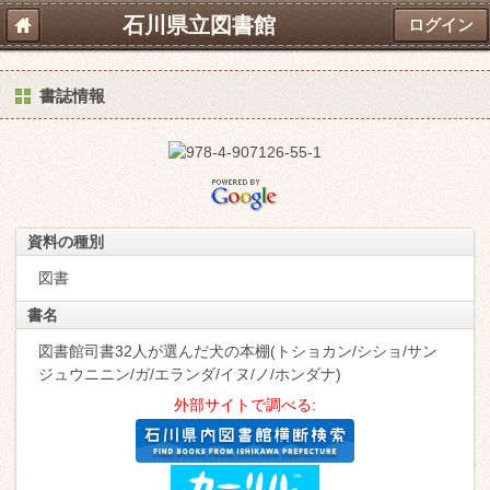
石川県立図書館
ログイン
書誌情報
資料の種別
図書
書名
図書館司書32人が選んだ犬の本棚(トショカン/シショ/サン
ジュウニニン/ガ/エランダ/イヌ/ノ/ホンダナ)
外部サイトで調べる: