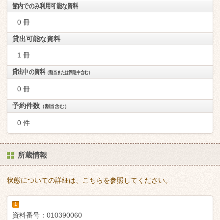
館内でのみ利用可能な資料
0 冊
貸出可能な資料
1 冊
貸出中の資料
（割当または回送中含む）
0 冊
予約件数
（割当含む）
0 件
所蔵情報
状態についての詳細は、こちらを参照してください。
1
資料番号：
010390060