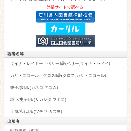
外部サイトで調べる:
著者名等
ダイナ・レイミー・ベリー‖著(ベリー,ダイナ・ラメイ)
カリ・ニコール・グロス‖著(グロス,カリ・ニコール)
兼子/歩‖訳(カネコ,アユム)
坂下/史子‖訳(サカシタ,フミコ)
土屋/和代‖訳(ツチヤ,カズヨ)
出版者
勁草書房／東京