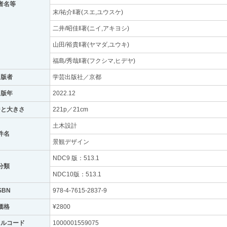
者名等
末/祐介‖著(スエ,ユウスケ)
二井/昭佳‖著(ニイ,アキヨシ)
山田/裕貴‖著(ヤマダ,ユウキ)
福島/秀哉‖著(フクシマ,ヒデヤ)
出版者
学芸出版社／京都
出版年
2022.12
ジと大きさ
221p／21cm
土木設計
件名
景観デザイン
NDC9 版：513.1
分類
NDC10版：513.1
SBN
978-4-7615-2837-9
価格
¥2800
トルコード
1000001559075