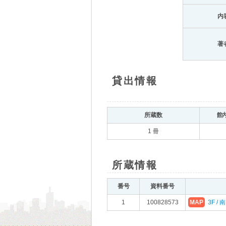
内
著
貸出情報
所蔵数
館
1 冊
所蔵情報
番号
資料番号
1
100828573
MAP
3F /