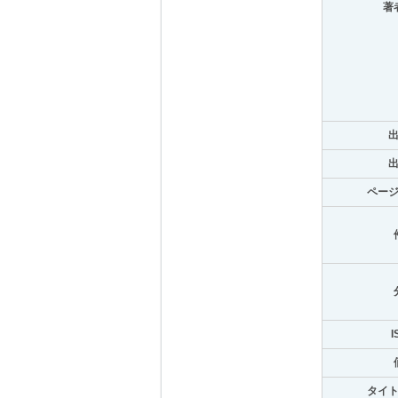
著
ペー
I
タイ