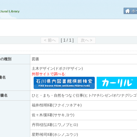
ホ
< 前へ
[ 1 / 1 ]
次へ >
料の種別
図書
土木デザイン(ドボク/デザイン)
外部サイトで調べる:
書名
副書名
ひと・まち・自然をつなぐ仕事(ヒト/マチ/シゼン/オ/ツナグ/シゴ
福井/恒明‖著(フクイ,ツネアキ)
佐々木/葉‖著(ササキ,ヨウ)
丹羽/信弘‖著(ニワ,ノブヒロ)
星野/裕司‖著(ホシノ,ユウジ)