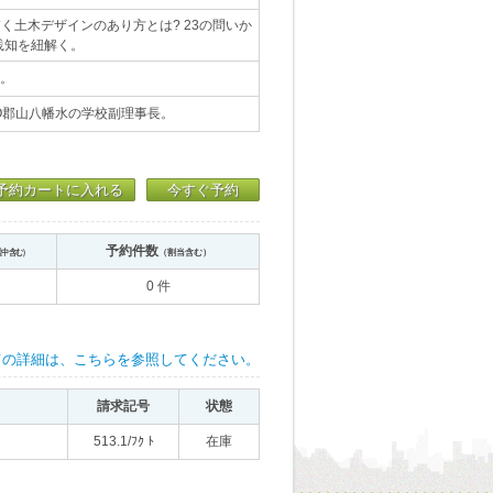
く土木デザインのあり方とは? 23の問いか
践知を紐解く。
)。
O郡山八幡水の学校副理事長。
予約カートに入れる
今すぐ予約
予約件数
送中含む）
（割当含む）
0 件
ての詳細は、こちらを参照してください。
請求記号
状態
513.1/ﾌｸ ﾄ
在庫