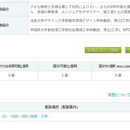
小さな納得と共感を通して住民によりそい、まちの100年後を描
容紹介
ら、現場の事業者、エンジニアやデザイナー、施工者たちの実
法政大学デザイン工学部都市環境デザイン学科教授。博士(工学
者紹介
早稲田大学創造理工学部社会環境工学科教授。博士(工学)。NP
お気に入りに登録
内でのみ利用可能な資料
貸出可能な資料
貸出中の資料
（割当または回
0 冊
1 冊
0 冊
状態につい
配架場所（配架案内）
 南（S） / S20～S22 / 技術・工学